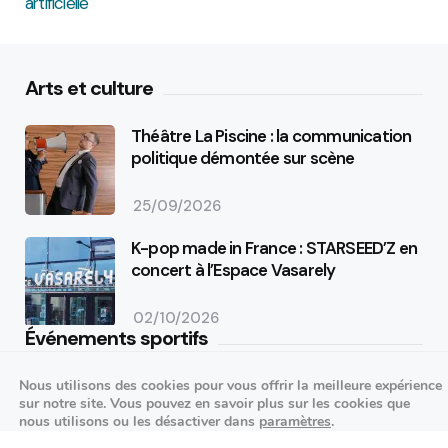
Arts et culture
Théâtre La Piscine : la communication
politique démontée sur scène
25/09/2026
K-pop made in France : STARSEED’Z en
concert à l’Espace Vasarely
02/10/2026
Événements sportifs
Nous utilisons des cookies pour vous offrir la meilleure expérience
Aucun article trouvé.
sur notre site. Vous pouvez en savoir plus sur les cookies que
Festivités
nous utilisons ou les désactiver dans
paramètres
.