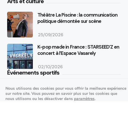
Arts et culture
Théâtre La Piscine : la communication
politique démontée sur scène
25/09/2026
K-pop made in France : STARSEED’Z en
concert à l’Espace Vasarely
02/10/2026
Événements sportifs
Aucun article trouvé.
Nous utilisons des cookies pour vous offrir la meilleure expérience
sur notre site. Vous pouvez en savoir plus sur les cookies que
Festivités
nous utilisons ou les désactiver dans
paramètres
.
Fermer la bannière des cookies 
Accepter
Réglages
Aucun article trouvé.
Agenda des prochains événements