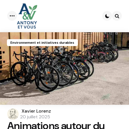
Menu
Searc
Environnement et initiatives durables
Posted
Xavier Lorenz
by
20 juillet 2025
Animations autour du