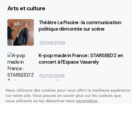
Arts et culture
Théâtre La Piscine : la communication
politique démontée sur scène
25/09/2026
K-pop made in France : STARSEED’Z en
concert à l’Espace Vasarely
02/10/2026
Événements sportifs
Nous utilisons des cookies pour vous offrir la meilleure expérience
sur notre site. Vous pouvez en savoir plus sur les cookies que
Aucun article trouvé.
nous utilisons ou les désactiver dans
paramètres
.
Festivités
Fermer la bannière des cookies 
Accepter
Réglages
Aucun article trouvé.