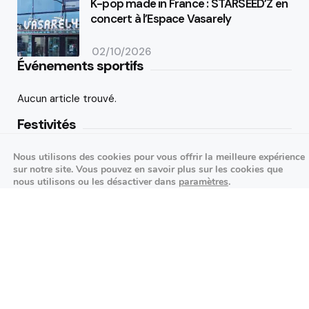
K-pop made in France : STARSEED’Z en
concert à l’Espace Vasarely
02/10/2026
Événements sportifs
Aucun article trouvé.
Festivités
Nous utilisons des cookies pour vous offrir la meilleure expérience
Aucun article trouvé.
sur notre site. Vous pouvez en savoir plus sur les cookies que
nous utilisons ou les désactiver dans
paramètres
.
Agenda des prochains événements
Fermer la bannière des cookies 
Accepter
Réglages
Actualités locales
Autour d’Antony
Économie et commerces locaux
Environnement et initiatives durables