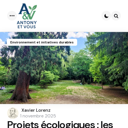
Menu
Searc
Environnement et initiatives durables
Posted
Xavier Lorenz
by
1 novembre 2025
Projets écologiques : les