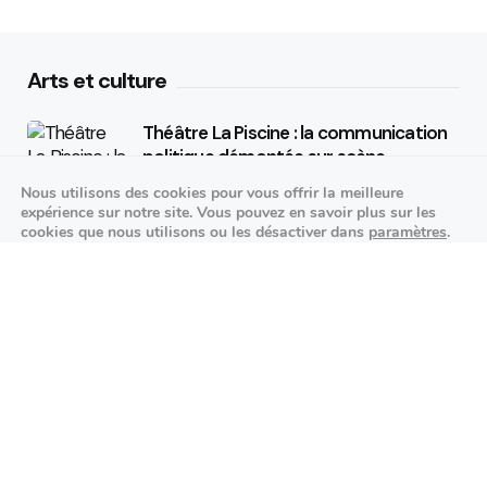
Arts et culture
Théâtre La Piscine : la communication
politique démontée sur scène
Nous utilisons des cookies pour vous offrir la meilleure
25/09/2026
expérience sur notre site. Vous pouvez en savoir plus sur les
cookies que nous utilisons ou les désactiver dans
paramètres
.
K-pop made in France : STARSEED’Z en
Fermer la bannière des cookies 
Accepter
Réglages
concert à l’Espace Vasarely
02/10/2026
Événements sportifs
Aucun article trouvé.
Festivités