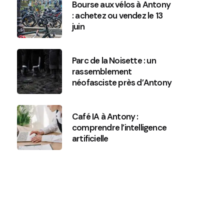
Bourse aux vélos à Antony
: achetez ou vendez le 13
juin
Parc de la Noisette : un
rassemblement
néofasciste près d’Antony
Café IA à Antony :
comprendre l’intelligence
artificielle