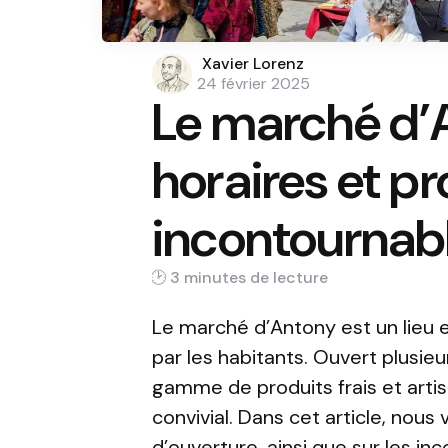
Posted
Xavier Lorenz
by
24 février 2025
Le marché d’A
horaires et pr
incontournab
3 min
Le marché d’Antony est un lieu 
par les habitants. Ouvert plusieu
gamme de produits frais et artis
convivial. Dans cet article, nous
d’ouverture, ainsi que sur les inc