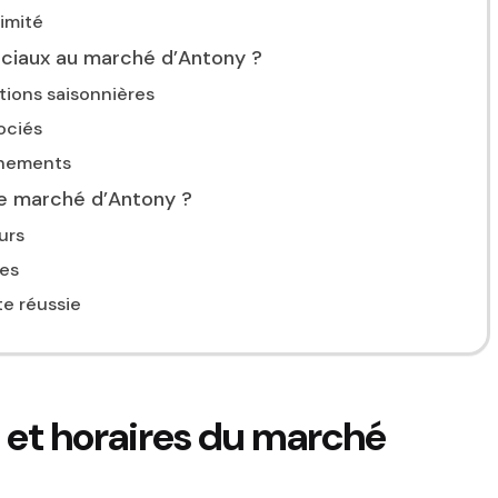
ximité
éciaux au marché d’Antony ?
ions saisonnières
ociés
énements
 le marché d’Antony ?
urs
es
te réussie
s et horaires du marché