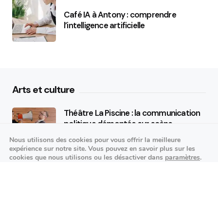
Café IA à Antony : comprendre
l’intelligence artificielle
Arts et culture
Théâtre La Piscine : la communication
politique démontée sur scène
Nous utilisons des cookies pour vous offrir la meilleure
25/09/2026
expérience sur notre site. Vous pouvez en savoir plus sur les
cookies que nous utilisons ou les désactiver dans
paramètres
.
K-pop made in France : STARSEED’Z en
Fermer la bannière des cookies 
Accepter
Réglages
concert à l’Espace Vasarely
02/10/2026
Événements sportifs