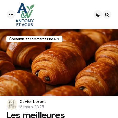
Menu
Searc
Économie et commerces locaux
Posted
Xavier Lorenz
by
16 mars 2025
Les meilleures