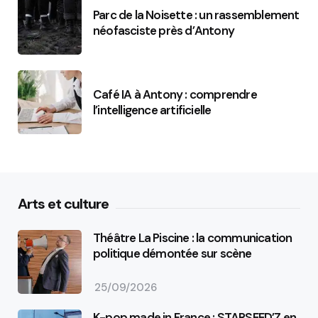
Parc de la Noisette : un rassemblement
néofasciste près d’Antony
Café IA à Antony : comprendre
l’intelligence artificielle
Arts et culture
Théâtre La Piscine : la communication
politique démontée sur scène
25/09/2026
K-pop made in France : STARSEED’Z en