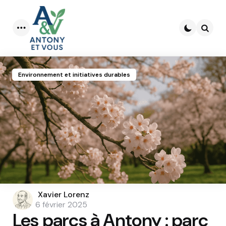
Menu
Searc
Environnement et initiatives durables
Posted
Xavier Lorenz
by
6 février 2025
Les parcs à Antony : parc