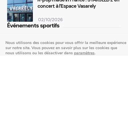
concert à l’Espace Vasarely
02/10/2026
Événements sportifs
Aucun article trouvé.
Nous utilisons des cookies pour vous offrir la meilleure expérience
sur notre site. Vous pouvez en savoir plus sur les cookies que
Festivités
nous utilisons ou les désactiver dans
paramètres
.
Fermer la bannière des cookies 
Aucun article trouvé.
Accepter
Réglages
Agenda des prochains événements
Actualités locales
Autour d’Antony
Économie et commerces locaux
Environnement et initiatives durables