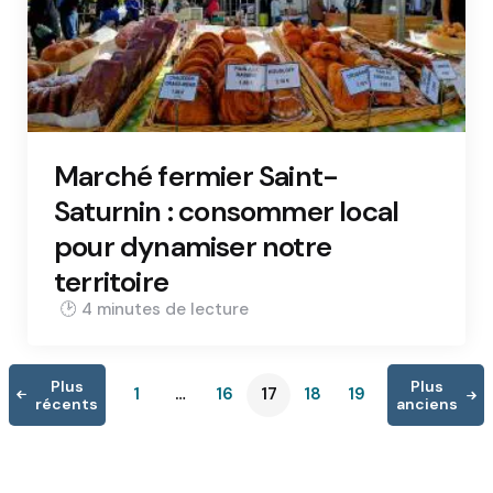
Marché fermier Saint-
Saturnin : consommer local
pour dynamiser notre
territoire
4 min
Plus
Plus
1
…
16
17
18
19
récents
anciens